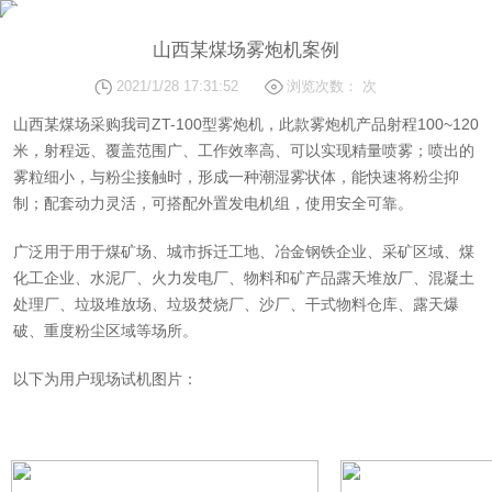
案例详情
山西某煤场雾炮机案例
2021/1/28 17:31:52
浏览次数：
次
山西某煤场采购我司ZT-100型雾炮机，此款雾炮机产品射程100~120
米，射程远、覆盖范围广、工作效率高、可以实现精量喷雾；喷出的
雾粒细小，与粉尘接触时，形成一种潮湿雾状体，能快速将粉尘抑
制；配套动力灵活，可搭配外置发电机组，使用安全可靠。
广泛用于用于煤矿场、城市拆迁工地、冶金钢铁企业、采矿区域、煤
化工企业、水泥厂、火力发电厂、物料和矿产品露天堆放厂、混凝土
处理厂、垃圾堆放场、垃圾焚烧厂、沙厂、干式物料仓库、露天爆
破、重度粉尘区域等场所。
以下为用户现场试机图片：